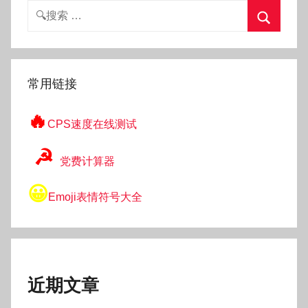
搜
索：
搜
索
常用链接
🔥
CPS速度在线测试
☭
党费计算器
😀
Emoji表情符号大全
近期文章