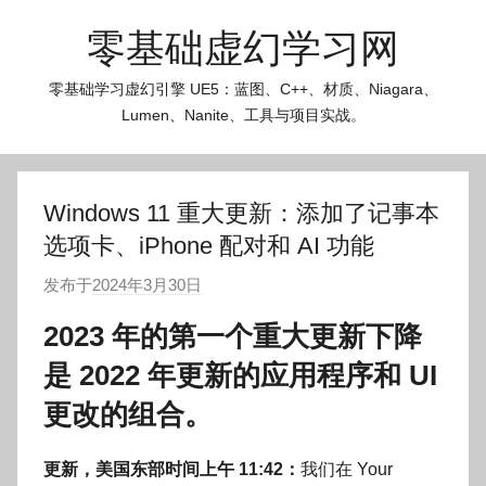
跳
零基础虚幻学习网
至
内
零基础学习虚幻引擎 UE5：蓝图、C++、材质、Niagara、
容
Lumen、Nanite、工具与项目实战。
Windows 11 重大更新：添加了记事本
选项卡、iPhone 配对和 AI 功能
发布于
2024年3月30日
作
者
2023 年的第一个重大更新下降
:
是 2022 年更新的应用程序和 UI
O
k
更改的组合。
g
o
更新，美国东部时间上午 11:42：
我们在 Your
g