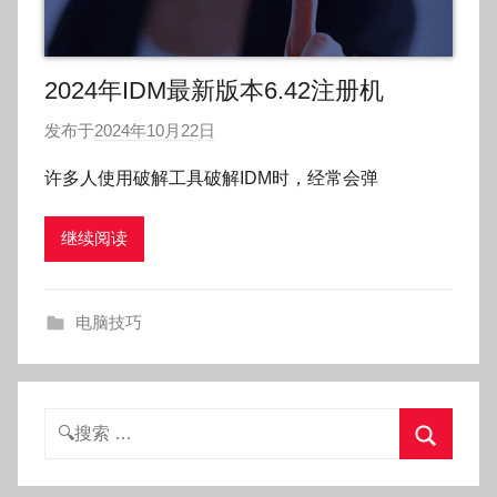
2024年IDM最新版本6.42注册机
发布于
2024年10月22日
作
者
许多人使用破解工具破解IDM时，经常会弹
:
O
继续阅读
k
g
o
电脑技巧
g
o
g
o
搜
索：
搜