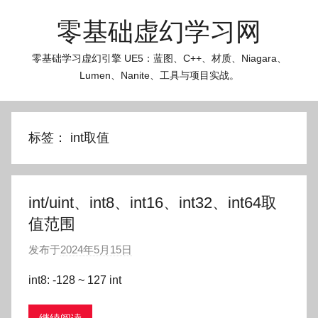
跳
零基础虚幻学习网
至
内
零基础学习虚幻引擎 UE5：蓝图、C++、材质、Niagara、
容
Lumen、Nanite、工具与项目实战。
标签：
int取值
int/uint、int8、int16、int32、int64取
值范围
发布于
2024年5月15日
作
者
int8: -128 ~ 127 int
:
O