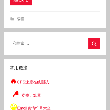
继续阅读
k
g
o
编程
g
o
g
o
搜
索：
搜
索
常用链接
🔥
CPS速度在线测试
☭
党费计算器
😀
Emoji表情符号大全