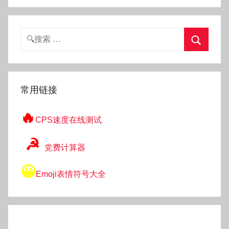
搜
索：
搜
索
常用链接
🔥
CPS速度在线测试
☭
党费计算器
😀
Emoji表情符号大全