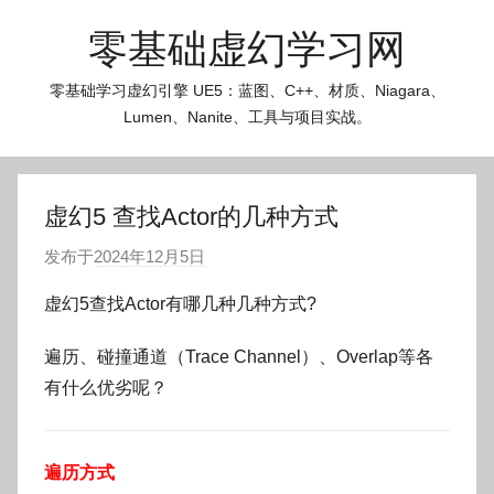
跳
零基础虚幻学习网
至
内
零基础学习虚幻引擎 UE5：蓝图、C++、材质、Niagara、
容
Lumen、Nanite、工具与项目实战。
虚幻5 查找Actor的几种方式
发布于
2024年12月5日
作
者
虚幻5查找Actor有哪几种几种方式?
:
O
遍历、碰撞通道（Trace Channel）、Overlap等各
k
有什么优劣呢？
g
o
g
遍历方式
o