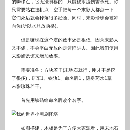
的瞬移点，它无法瞬移的，只能被水流伤害杀死。你
只需要站在挂机点，空手把每一个末影人都点一下，
它们死后就会掉落很多经验。同时，末影珍珠会被冲
向你(所以水只放两格)。
但是嘛现在这个塔的效率还是很低。因为末影人
又不傻，不会平白无故的走进陷阱去。因此我们使用
末影螨诱饵来增加效率。
需要准备：方块若干(末地石就行，刚才不是挖
了很多)，矿车1、铁轨1、命名牌1，隐身药水1瓶，
末影珍珠若干。
首先用铁砧给命名牌改个名字。
如图搭建，木板是为了方便大家观看，用末地石