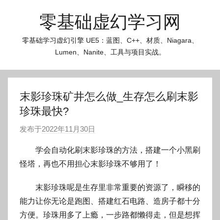
跳
零基础虚幻学习网
至
内
零基础学习虚幻引擎 UE5：蓝图、C++、材质、Niagara、
容
Lumen、Nanite、工具与项目实战。
末影珍珠矿井怎么做_生存怎么刷末影
珍珠最快?
发布于
2022年11月30日
作
者
学会自动化刷末影珍珠的方法，搭建一个小黑刷
:
怪塔，再也不用担心末影珍珠不够用了！
O
k
末影珍珠呢是生存里非常重要的资源了，瞬移的
g
能力让你无论是跑图、搭建红石电路、造房子都十分
o
方便。珍珠用多了上瘾，一步路都懒得走，但是想挥
g