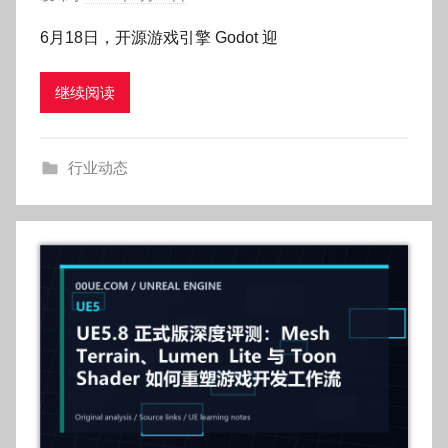
者
6月18日，开源游戏引擎 Godot 迎
:
O
继续阅读
k
g
o
行业动态
g
o
g
o