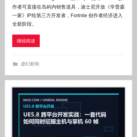
:
作者可直接在岛屿内销售道具，迪士尼开放《辛普森
O
一家》IP给第三方开发者，Fortnite 创作者经济进入
k
全新阶段。
g
o
继续阅读
g
o
g
虚幻新闻
o