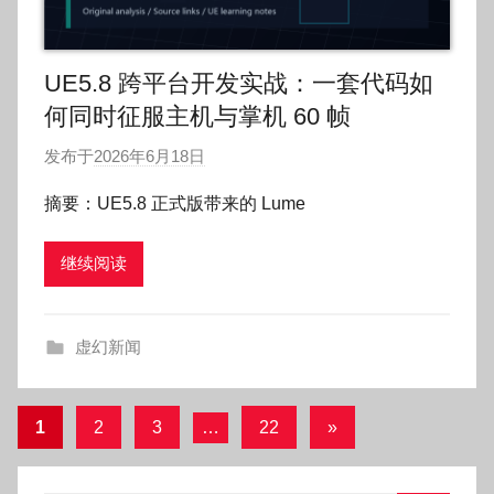
UE5.8 跨平台开发实战：一套代码如
何同时征服主机与掌机 60 帧
发布于
2026年6月18日
作
者
摘要：UE5.8 正式版带来的 Lume
:
O
继续阅读
k
g
o
虚幻新闻
g
o
g
文
下
1
2
3
…
22
»
o
一
章
组