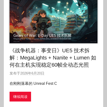
《战争机器：事变日》UE5 技术拆
解：MegaLights + Nanite + Lumen 如
何在主机实现稳定60帧全动态光照
发布于
2026年6月20日
作
者
在刚刚落幕的 Unreal Fest C
:
O
继续阅读
k
g