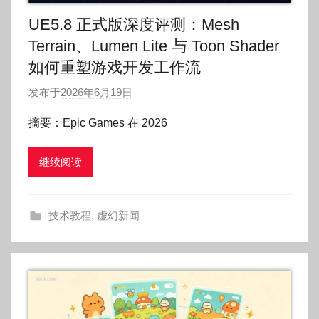
UE5.8 正式版深度评测：Mesh
Terrain、Lumen Lite 与 Toon Shader
如何重塑游戏开发工作流
发布于
2026年6月19日
作
者
摘要：Epic Games 在 2026
:
O
继续阅读
k
g
o
技术教程
,
虚幻新闻
g
o
g
o