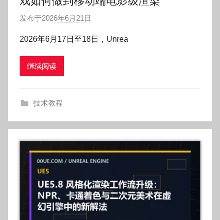
戏如何做到移动端电影级渲染
发布于
2026年6月21日
作
者
2026年6月17日至18日，Unrea
:
O
继续阅读
k
g
o
技术教程
g
o
g
o