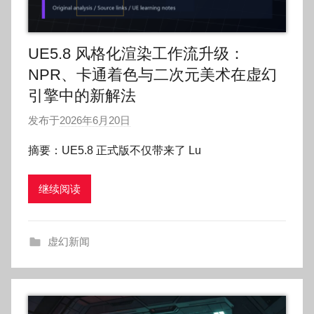
UE5.8 风格化渲染工作流升级：
NPR、卡通着色与二次元美术在虚幻
引擎中的新解法
发布于
2026年6月20日
作
者
摘要：UE5.8 正式版不仅带来了 Lu
:
O
继续阅读
k
g
o
虚幻新闻
g
o
g
o