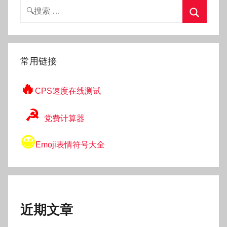
分
搜
文
页
索：
章
搜
索
常用链接
🔥
CPS速度在线测试
☭
党费计算器
😀
Emoji表情符号大全
近期文章