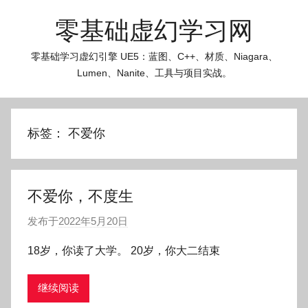
跳
零基础虚幻学习网
至
内
零基础学习虚幻引擎 UE5：蓝图、C++、材质、Niagara、
容
Lumen、Nanite、工具与项目实战。
标签：
不爱你
不爱你，不度生
发布于
2022年5月20日
作
者
18岁，你读了大学。 20岁，你大二结束
:
O
继续阅读
k