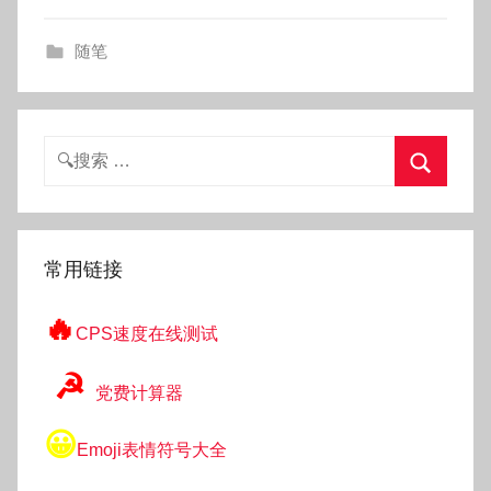
g
o
随笔
g
o
g
o
搜
索：
搜
索
常用链接
🔥
CPS速度在线测试
☭
党费计算器
😀
Emoji表情符号大全