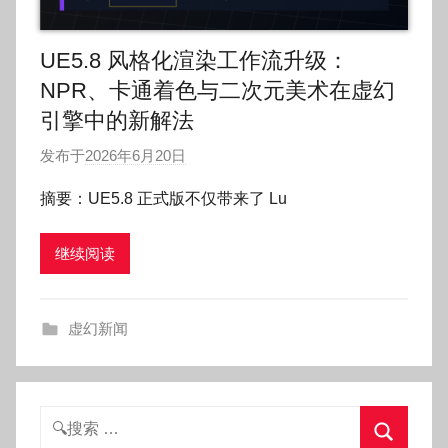
UE5.8 风格化渲染工作流升级：
NPR、卡通着色与二次元美术在虚幻
引擎中的新解法
发布于
2026年6月20日
作
者
摘要：UE5.8 正式版不仅带来了 Lu
:
O
继续阅读
k
g
o
虚幻新闻
g
o
g
o
搜
索：