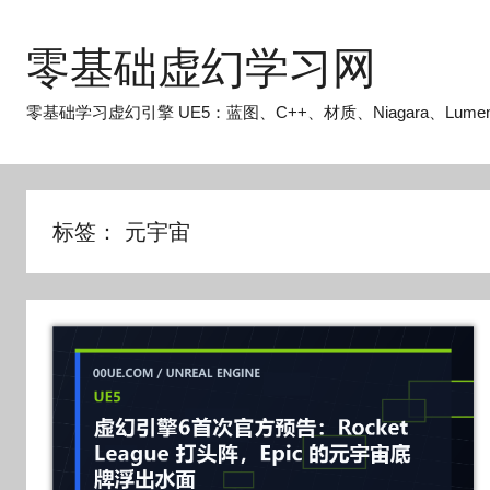
跳
至
零基础虚幻学习网
内
容
零基础学习虚幻引擎 UE5：蓝图、C++、材质、Niagara、Lume
标签：
元宇宙