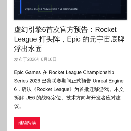
虚幻引擎6首次官方预告：Rocket
League 打头阵，Epic 的元宇宙底牌
浮出水面
发布于
2026年6月16日
作
者
Epic Games 在 Rocket League Championship
:
Series 2026 巴黎联赛期间正式预告 Unreal Engine
O
6，确认《Rocket League》为首批迁移游戏。本文
k
g
拆解 UE6 的战略定位、技术方向与开发者应对建
o
议。
g
o
继续阅读
g