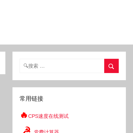
搜
索：
搜
索
常用链接
🔥
CPS速度在线测试
☭
党费计算器