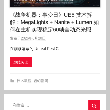
《战争机器：事变日》UE5 技术拆
解：MegaLights + Nanite + Lumen 如
何在主机实现稳定60帧全动态光照
发布于
2026年6月20日
作
者
在刚刚落幕的 Unreal Fest C
:
O
继续阅读
k
g
o
技术教程
,
虚幻新闻
g
o
g
o
搜
索：