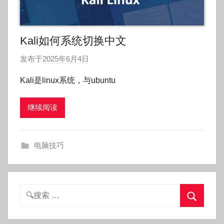
Kali如何系统切换中文
发布于
2025年6月4日
作
者
Kali是linux系统，与ubuntu
:
O
继续阅读
k
g
o
电脑技巧
g
o
g
o
搜
索：
搜