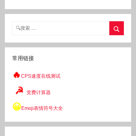
搜
索：
搜
索
常用链接
🔥
CPS速度在线测试
☭
党费计算器
😀
Emoji表情符号大全