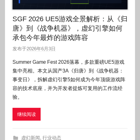
SGF 2026 UE5游戏全景解析：从《归
唐》到《战争机器》，虚幻引擎如何
承包今年最炸的游戏阵容
发布于
2026年6月3日
作
者
Summer Game Fest 2026落幕，多款重磅UE5游戏
:
集中亮相。本文从国产3A《归唐》到《战争机器：
O
事变日》，拆解虚幻引擎5如何成为今年顶级游戏阵
k
容的技术底座，并为开发者提炼可复用的工作流经
g
验。
o
g
o
继续阅读
g
o
虚幻新闻
,
行业动态