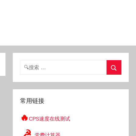
搜
索：
搜
索
常用链接
🔥
CPS速度在线测试
☭
党费计算器