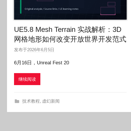
UE5.8 Mesh Terrain 实战解析：3D
网格地形如何改变开放世界开发范式
发布于
2026年6月5日
作
者
6月16日，Unreal Fest 20
:
O
继续阅读
k
g
o
技术教程
,
虚幻新闻
g
o
g
o