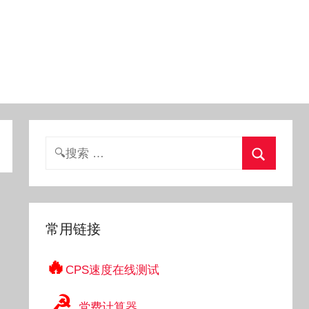
搜
索：
搜
索
常用链接
🔥
CPS速度在线测试
☭
党费计算器