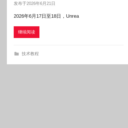
发布于
2026年6月21日
作
者
2026年6月17日至18日，Unrea
:
O
继续阅读
k
g
o
技术教程
g
o
g
o