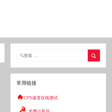
搜
索：
搜
索
常用链接
🔥
CPS速度在线测试
☭
党费计算器