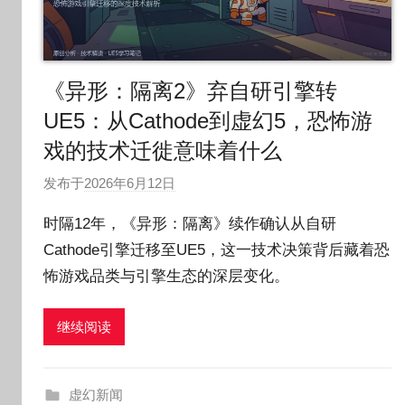
《异形：隔离2》弃自研引擎转
UE5：从Cathode到虚幻5，恐怖游
戏的技术迁徙意味着什么
发布于
2026年6月12日
作
者
时隔12年，《异形：隔离》续作确认从自研
:
Cathode引擎迁移至UE5，这一技术决策背后藏着恐
O
怖游戏品类与引擎生态的深层变化。
k
g
o
继续阅读
g
o
g
虚幻新闻