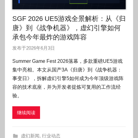
SGF 2026 UE5游戏全景解析：从《归
唐》到《战争机器》，虚幻引擎如何
承包今年最炸的游戏阵容
发布于
2026年6月3日
作
者
Summer Game Fest 2026落幕，多款重磅UE5游戏
:
集中亮相。本文从国产3A《归唐》到《战争机器：
O
事变日》，拆解虚幻引擎5如何成为今年顶级游戏阵
k
容的技术底座，并为开发者提炼可复用的工作流经
g
验。
o
g
o
继续阅读
g
o
虚幻新闻
,
行业动态