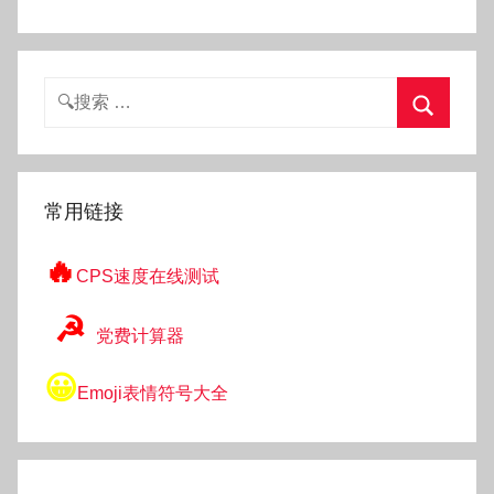
搜
索：
搜
索
常用链接
🔥
CPS速度在线测试
☭
党费计算器
😀
Emoji表情符号大全