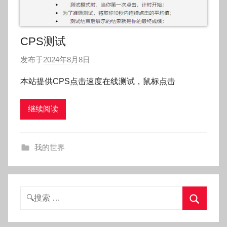
CPS测试
发布于
2024年8月8日
作
者
本站提供CPS点击速度在线测试，鼠标点击
:
O
继续阅读
k
g
o
我的世界
g
o
g
o
搜
索：
搜