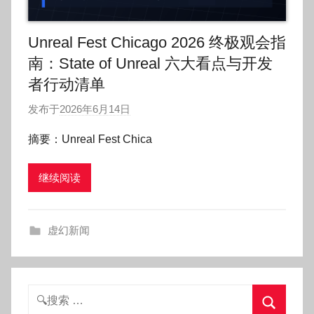
Unreal Fest Chicago 2026 终极观会指
南：State of Unreal 六大看点与开发
者行动清单
发布于
2026年6月14日
作
者
摘要：Unreal Fest Chica
:
O
继续阅读
k
g
o
虚幻新闻
g
o
g
o
搜
索：