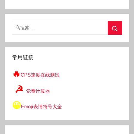
搜
索：
搜
索
常用链接
🔥
CPS速度在线测试
☭
党费计算器
😀
Emoji表情符号大全