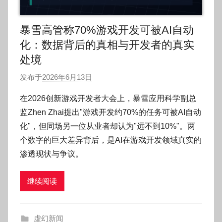
暴雪高管称70%游戏开发可被AI自动
化：数据背后的真相与开发者的真实
处境
发布于
2026年6月13日
作
者
在2026创新游戏开发者大会上，暴雪应用科学副总
:
监Zhen Zhai提出"游戏开发约70%的任务可被AI自动
O
化"，但同场另一位从业者却认为"远不到10%"。两
k
个数字的巨大差异背后，是AI在游戏开发领域真实的
g
渗透现状与争议。
o
g
o
继续阅读
g
o
虚幻新闻