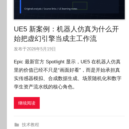
UE5 新案例：机器人仿真为什么开
始把虚幻引擎当成主工作流
发布于
2026年5月19日
作
者
Epic 最新官方 Spotlight 显示，UE5 在机器人仿真
:
里的价值已经不只是“画面好看”，而是开始承担真
O
实传感器模拟、合成数据生成、场景随机化和数字
k
g
孪生资产流水线的核心角色。
o
g
继续阅读
o
g
o
技术教程