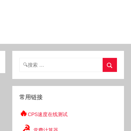
搜
索：
搜
索
常用链接
🔥
CPS速度在线测试
☭
党费计算器