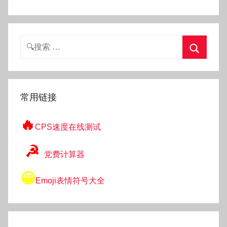
搜
索：
搜
索
常用链接
🔥
CPS速度在线测试
☭
党费计算器
😀
Emoji表情符号大全