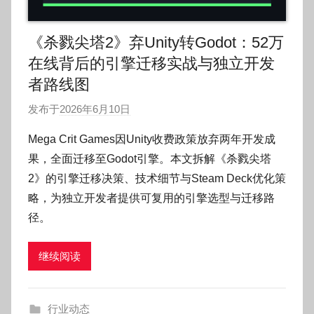
《杀戮尖塔2》弃Unity转Godot：52万
在线背后的引擎迁移实战与独立开发
者路线图
发布于
2026年6月10日
作
者
Mega Crit Games因Unity收费政策放弃两年开发成
:
果，全面迁移至Godot引擎。本文拆解《杀戮尖塔
O
2》的引擎迁移决策、技术细节与Steam Deck优化策
k
略，为独立开发者提供可复用的引擎选型与迁移路
g
径。
o
g
o
继续阅读
g
o
行业动态