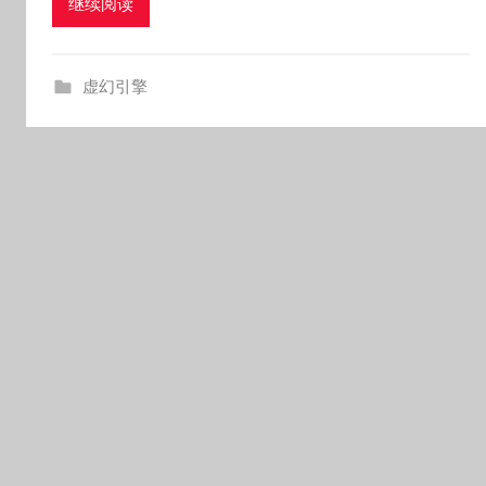
继续阅读
k
g
o
虚幻引擎
g
o
g
o