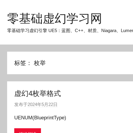
跳
至
零基础虚幻学习网
内
容
零基础学习虚幻引擎 UE5：蓝图、C++、材质、Niagara、Lume
标签：
枚举
虚幻4枚举格式
发布于
2024年5月22日
作
者
UENUM(BlueprintType)
:
O