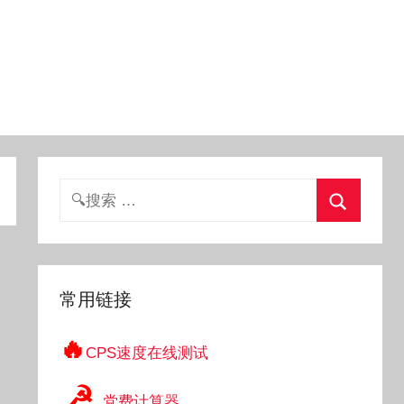
搜
索：
搜
索
常用链接
🔥
CPS速度在线测试
☭
党费计算器