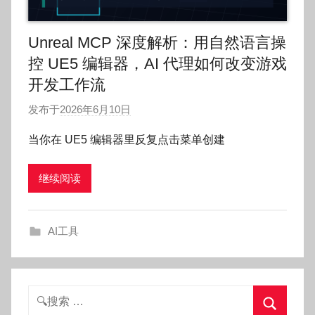
Unreal MCP 深度解析：用自然语言操
控 UE5 编辑器，AI 代理如何改变游戏
开发工作流
发布于
2026年6月10日
作
者
当你在 UE5 编辑器里反复点击菜单创建
:
O
继续阅读
k
g
o
AI工具
g
o
g
o
搜
索：