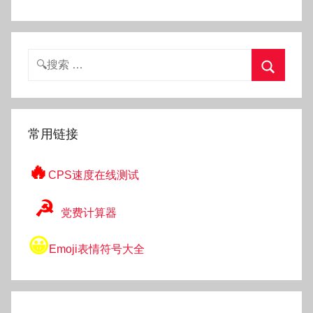
搜
索：
搜
索
常用链接
🔥
CPS速度在线测试
☭
党费计算器
😀
Emoji表情符号大全