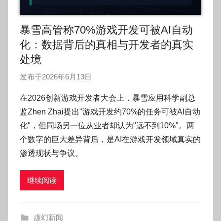
暴雪高管称70%游戏开发可被AI自动
化：数据背后的真相与开发者的真实
处境
发布于
2026年6月13日
作
者
在2026创新游戏开发者大会上，暴雪应用科学副总
:
监Zhen Zhai提出"游戏开发约70%的任务可被AI自动
O
化"，但同场另一位从业者却认为"远不到10%"。两
k
个数字的巨大差异背后，是AI在游戏开发领域真实的
g
渗透现状与争议。
o
g
o
继续阅读
g
o
虚幻新闻