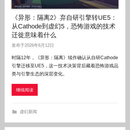
《异形：隔离2》弃自研引擎转UE5：
从Cathode到虚幻5，恐怖游戏的技术
迁徙意味着什么
发布于
2026年6月12日
作
者
时隔12年，《异形：隔离》续作确认从自研Cathode
:
引擎迁移至UE5，这一技术决策背后藏着恐怖游戏品
O
类与引擎生态的深层变化。
k
g
继续阅读
o
g
o
虚幻新闻
g
o