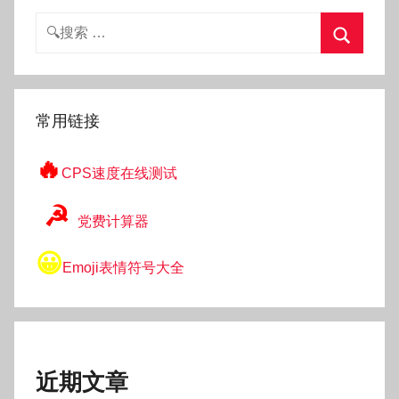
搜
索：
搜
索
常用链接
🔥
CPS速度在线测试
☭
党费计算器
😀
Emoji表情符号大全
近期文章