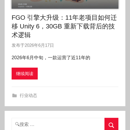
FGO 引擎大升级：11年老项目如何迁
移 Unity 6，30GB 重新下载背后的技
术逻辑
发布于
2026年6月17日
作
者
2026年6月中旬，一款运营了近11年的
:
O
继续阅读
k
g
o
行业动态
g
o
g
o
搜
索：