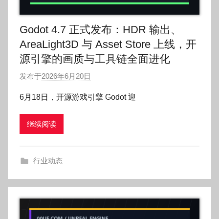
Godot 4.7 正式发布：HDR 输出、
AreaLight3D 与 Asset Store 上线，开
源引擎的画质与工具链全面进化
发布于
2026年6月20日
作
者
6月18日，开源游戏引擎 Godot 迎
:
O
继续阅读
k
g
o
行业动态
g
o
g
o