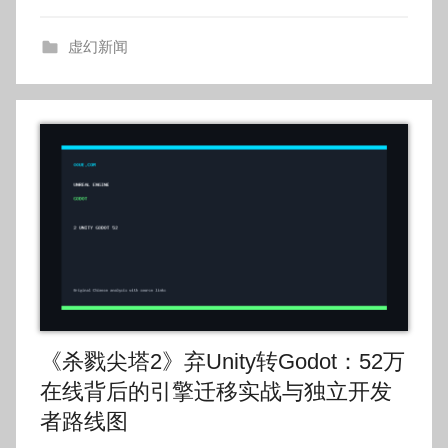
g
o
虚幻新闻
g
o
g
o
《杀戮尖塔2》弃Unity转Godot：52万
在线背后的引擎迁移实战与独立开发
者路线图