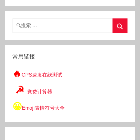
o
g
o
搜
索：
搜
索
常用链接
🔥
CPS速度在线测试
☭
党费计算器
😀
Emoji表情符号大全