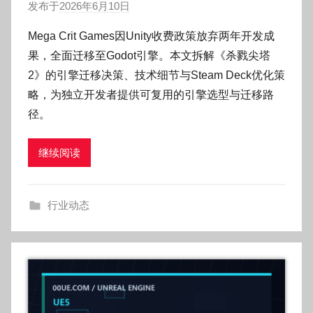
发布于
2026年6月10日
作
者
Mega Crit Games因Unity收费政策放弃两年开发成
:
果，全面迁移至Godot引擎。本文拆解《杀戮尖塔
O
2》的引擎迁移决策、技术细节与Steam Deck优化策
k
略，为独立开发者提供可复用的引擎选型与迁移路
g
径。
o
g
o
继续阅读
g
o
行业动态