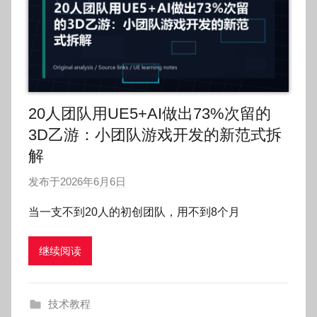
20人团队用UE5+AI做出73%次留的
3D乙游：小团队游戏开发的新范式拆
解
发布于
2026年6月6日
作
者
当一支不到20人的初创团队，用不到8个月
:
O
继续阅读
k
g
o
技术教程
g