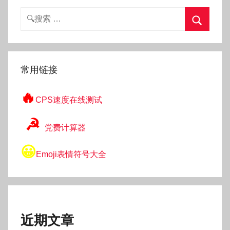
搜
索：
搜
索
常用链接
🔥
CPS速度在线测试
☭
党费计算器
😀
Emoji表情符号大全
近期文章