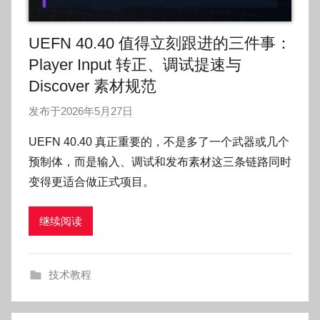
UEFN 40.40 值得立刻跟进的三件事：
Player Input 转正、调试提速与
Discover 素材规范
发布于
2026年5月27日
作
者
UEFN 40.40 真正重要的，不是多了一个武器或几个
:
预制体，而是输入、调试和发布素材这三条链路同时
O
变得更适合做正式项目。
k
g
继续阅读
o
g
o
技术教程
g
o