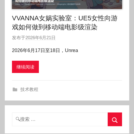
VVANNA女娲实验室：UE5女性向游
戏如何做到移动端电影级渲染
发布于
2026年6月21日
作
者
2026年6月17日至18日，Unrea
:
O
继续阅读
k
g
o
技术教程
g
o
g
o
搜
索：
搜