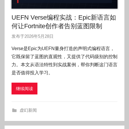
UEFN Verse编程实战：Epic新语言如
何让Fortnite创作者告别蓝图限制
发布于
2026年5月28日
作
者
Verse是Epic为UEFN量身打造的声明式编程语言，
:
它既保留了蓝图的直观性，又提供了代码级别的控制
O
力。本文从语法特性到实战案例，帮你判断这门语言
k
是否值得投入学习。
g
o
继续阅读
g
o
g
虚幻新闻
o