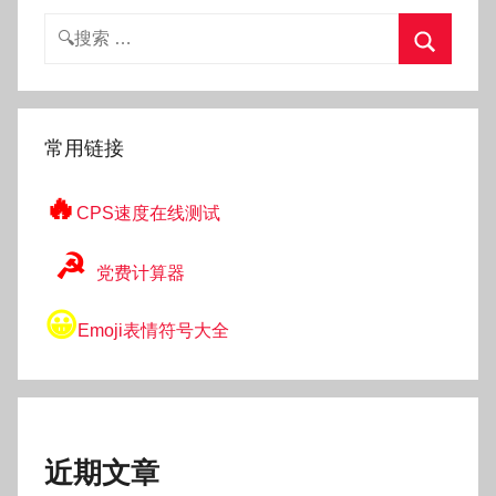
搜
索：
搜
索
常用链接
🔥
CPS速度在线测试
☭
党费计算器
😀
Emoji表情符号大全
近期文章