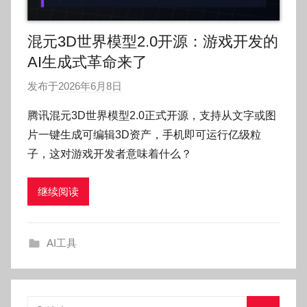
混元3D世界模型2.0开源：游戏开发的
AI生成式革命来了
发布于
2026年6月8日
作
者
腾讯混元3D世界模型2.0正式开源，支持从文字或图
:
片一键生成可编辑3D资产，手机即可运行亿级粒
O
子，这对游戏开发者意味着什么？
k
g
继续阅读
o
g
o
AI工具
g
o
搜