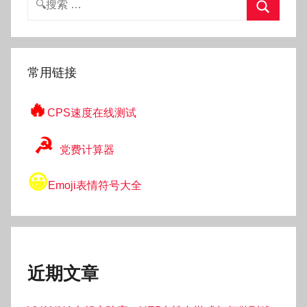
索：
搜
索
常用链接
🔥
CPS速度在线测试
☭
党费计算器
😀
Emoji表情符号大全
近期文章