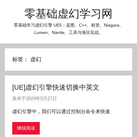
跳
零基础虚幻学习网
至
内
零基础学习虚幻引擎 UE5：蓝图、C++、材质、Niagara、
容
Lumen、Nanite、工具与项目实战。
标签：
虚幻
[UE]虚幻引擎快速切换中英文
发布于
2024年5月27日
作
者
虚幻引擎中，我们可以通过控制台命令来快速
:
O
继续阅读
k