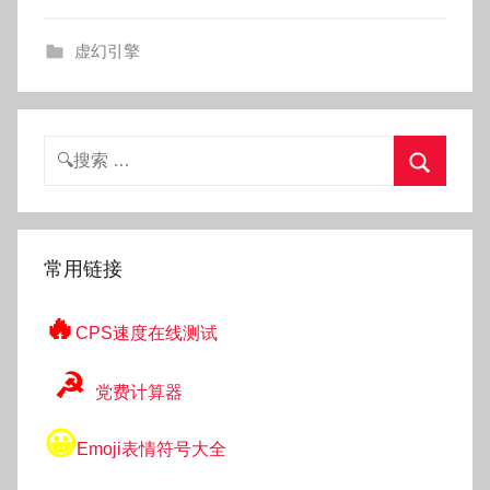
g
o
虚幻引擎
g
o
g
o
搜
索：
搜
索
常用链接
🔥
CPS速度在线测试
☭
党费计算器
😀
Emoji表情符号大全