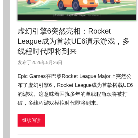
虚幻引擎6突然亮相：Rocket
League成为首款UE6演示游戏，多
线程时代即将到来
发布于
2026年5月26日
作
者
Epic Games在巴黎Rocket League Major上突然公
:
布了虚幻引擎6，Rocket League成为首款搭载UE6
O
的游戏。这意味着困扰多年的单线程瓶颈将被打
k
g
破，多线程游戏模拟时代即将到来。
o
g
继续阅读
o
g