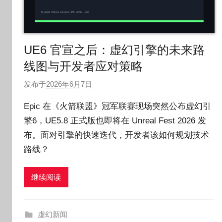
UE6 官宣之后：虚幻引擎的未来路
线图与开发者应对策略
发布于
2026年6月7日
作
者
Epic 在《火箭联盟》冠军联赛现场突然公布虚幻引
:
擎6，UE5.8 正式版也即将在 Unreal Fest 2026 发
O
布。面对引擎的快速迭代，开发者该如何规划技术
k
g
路线？
o
g
继续阅读
o
g
o
虚幻新闻