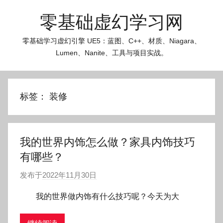
跳
零基础虚幻学习网
至
内
零基础学习虚幻引擎 UE5：蓝图、C++、材质、Niagara、
容
Lumen、Nanite、工具与项目实战。
标签：
装修
我的世界内饰怎么做？家具内饰技巧
有哪些？
发布于
2022年11月30日
作
者
我的世界做内饰有什么技巧呢？今天为大
:
O