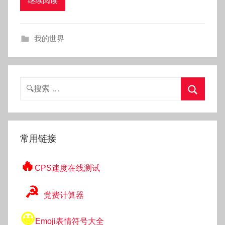
继续阅读
k
g
o
我的世界
g
o
g
o
搜
索：
搜
索
常用链接
🔥
CPS速度在线测试
☭
党费计算器
😀
Emoji表情符号大全