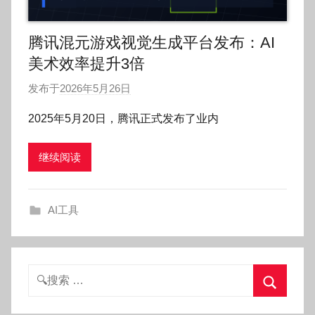
腾讯混元游戏视觉生成平台发布：AI
美术效率提升3倍
发布于
2026年5月26日
作
者
2025年5月20日，腾讯正式发布了业内
:
O
继续阅读
k
g
o
AI工具
g
o
g
o
搜
索：
搜