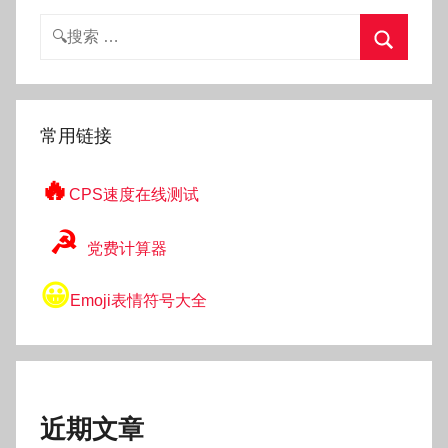
搜
索：
搜
索
常用链接
🔥
CPS速度在线测试
☭
党费计算器
😀
Emoji表情符号大全
近期文章