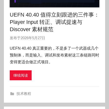
UEFN 40.40 值得立刻跟进的三件事：
Player Input 转正、调试提速与
Discover 素材规范
发布于
2026年5月27日
作
者
UEFN 40.40 真正重要的，不是多了一个武器或几个
:
预制体，而是输入、调试和发布素材这三条链路同时
O
变得更适合做正式项目。
k
g
继续阅读
o
g
o
技术教程
g
o