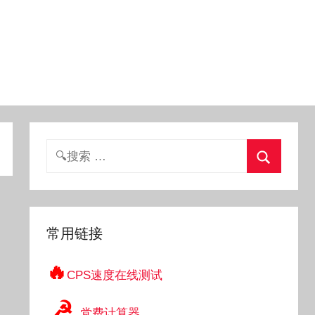
搜
索：
搜
索
常用链接
🔥
CPS速度在线测试
☭
党费计算器