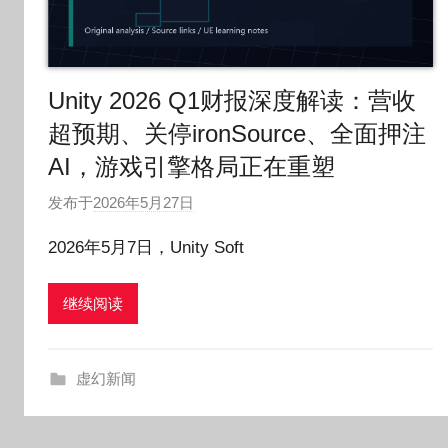
Unity 2026 Q1财报深度解读：营收
超预期、关停ironSource、全面押注
AI，游戏引擎格局正在重塑
发布于
2026年5月27日
作
者
2026年5月7日，Unity Soft
:
O
继续阅读
k
g
o
虚幻新闻
g
o
g