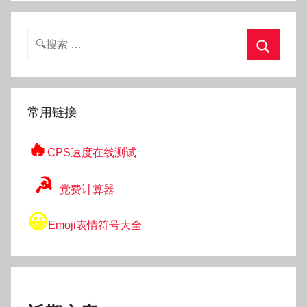
搜
索：
搜
索
常用链接
🔥
CPS速度在线测试
☭
党费计算器
😀
Emoji表情符号大全