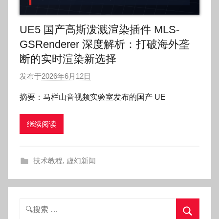
UE5 国产高斯泼溅渲染插件 MLS-
GSRenderer 深度解析：打破海外垄
断的实时渲染新选择
发布于
2026年6月12日
作
者
摘要：马栏山音视频实验室发布的国产 UE
:
O
继续阅读
k
g
o
技术教程
,
虚幻新闻
g
o
g
o
搜
索：