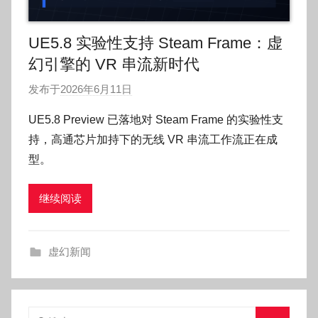
UE5.8 实验性支持 Steam Frame：虚
幻引擎的 VR 串流新时代
发布于
2026年6月11日
作
者
UE5.8 Preview 已落地对 Steam Frame 的实验性支
:
持，高通芯片加持下的无线 VR 串流工作流正在成
O
型。
k
g
继续阅读
o
g
o
虚幻新闻
g
o
搜