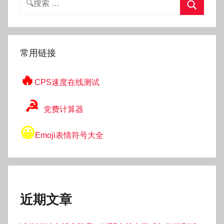
索：
搜
索
常用链接
🔥
CPS速度在线测试
☭
党费计算器
😀
Emoji表情符号大全
近期文章