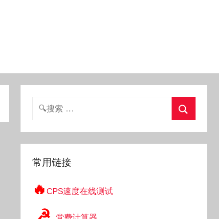
搜
索：
搜
索
常用链接
🔥
CPS速度在线测试
☭
党费计算器