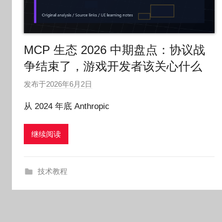
MCP 生态 2026 中期盘点：协议战
争结束了，游戏开发者该关心什么
发布于
2026年6月2日
作
者
从 2024 年底 Anthropic
:
O
继续阅读
k
g
o
技术教程
g
o
g
o