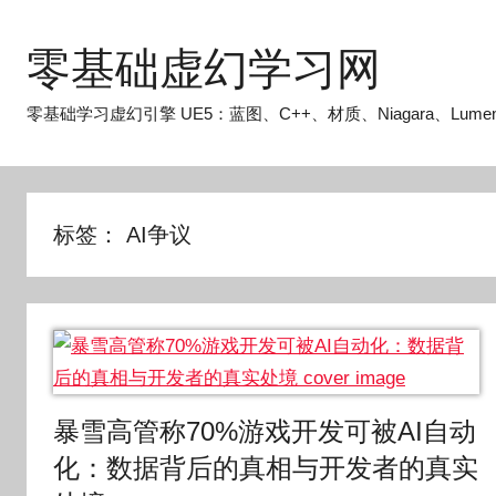
跳
至
零基础虚幻学习网
内
容
零基础学习虚幻引擎 UE5：蓝图、C++、材质、Niagara、Lume
标签：
AI争议
暴雪高管称70%游戏开发可被AI自动
化：数据背后的真相与开发者的真实