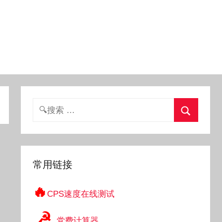
搜
索：
搜
索
常用链接
🔥
CPS速度在线测试
☭
党费计算器