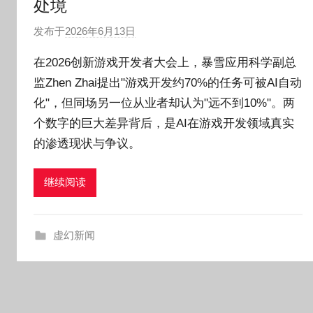
处境
发布于
2026年6月13日
作
者
在2026创新游戏开发者大会上，暴雪应用科学副总
:
监Zhen Zhai提出"游戏开发约70%的任务可被AI自动
O
化"，但同场另一位从业者却认为"远不到10%"。两
k
g
个数字的巨大差异背后，是AI在游戏开发领域真实
o
的渗透现状与争议。
g
o
继续阅读
g
o
虚幻新闻