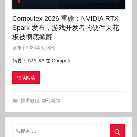
Computex 2026 重磅：NVIDIA RTX
Spark 发布，游戏开发者的硬件天花
板被彻底掀翻
发布于
2026年6月3日
作
者
摘要： NVIDIA 在 Compute
:
O
继续阅读
k
g
o
技术教程
,
虚幻新闻
g
o
g
o
搜
索：