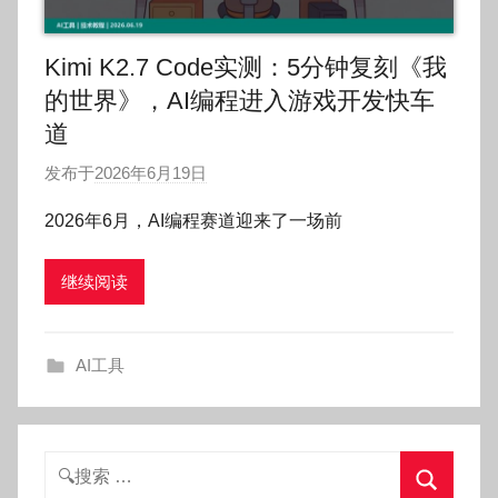
Kimi K2.7 Code实测：5分钟复刻《我
的世界》，AI编程进入游戏开发快车
道
发布于
2026年6月19日
作
者
2026年6月，AI编程赛道迎来了一场前
:
O
继续阅读
k
g
o
AI工具
g
o
g
o
搜
索：