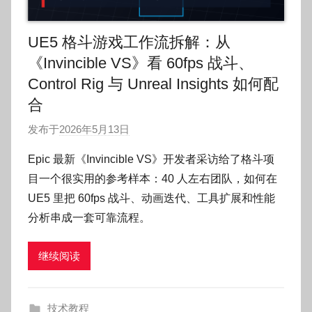
UE5 格斗游戏工作流拆解：从
《Invincible VS》看 60fps 战斗、
Control Rig 与 Unreal Insights 如何配
合
发布于
2026年5月13日
作
者
Epic 最新《Invincible VS》开发者采访给了格斗项
:
目一个很实用的参考样本：40 人左右团队，如何在
O
UE5 里把 60fps 战斗、动画迭代、工具扩展和性能
k
分析串成一套可靠流程。
g
o
继续阅读
g
o
g
技术教程
o