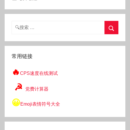
搜
索：
搜
索
常用链接
🔥
CPS速度在线测试
☭
党费计算器
😀
Emoji表情符号大全