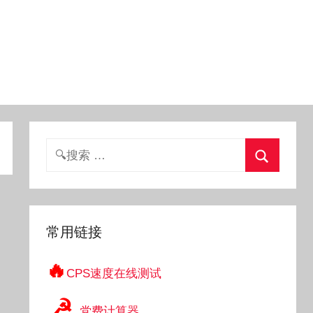
搜
索：
搜
索
常用链接
🔥
CPS速度在线测试
☭
党费计算器