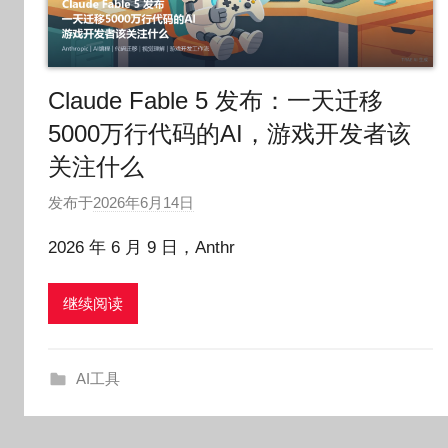
Claude Fable 5 发布：一天迁移
5000万行代码的AI，游戏开发者该
关注什么
发布于
2026年6月14日
作
者
2026 年 6 月 9 日，Anthr
:
O
继续阅读
k
g
o
AI工具
g
o
g