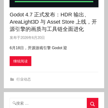
Godot 4.7 正式发布：HDR 输出、
AreaLight3D 与 Asset Store 上线，开
源引擎的画质与工具链全面进化
发布于
2026年6月20日
作
者
6月18日，开源游戏引擎 Godot 迎
:
O
继续阅读
k
g
o
行业动态
g
o
g
o
搜
索：