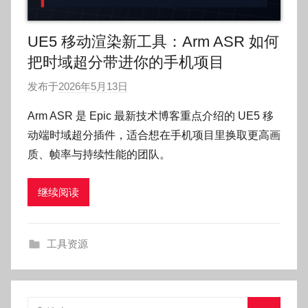
UE5 移动渲染新工具：Arm ASR 如何
把时域超分带进你的手机项目
发布于
2026年5月13日
作
者
Arm ASR 是 Epic 最新技术博客重点介绍的 UE5 移
:
动端时域超分插件，适合想在手机项目里换取更高画
O
质、帧率与持续性能的团队。
k
g
继续阅读
o
g
o
工具资源
g
o
搜