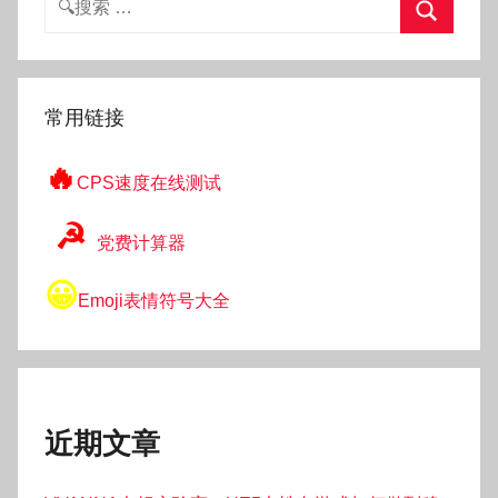
索：
搜
索
常用链接
🔥
CPS速度在线测试
☭
党费计算器
😀
Emoji表情符号大全
近期文章