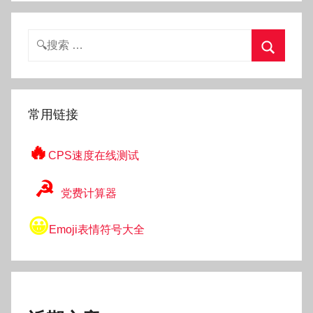
搜
索：
搜
索
常用链接
🔥
CPS速度在线测试
☭
党费计算器
😀
Emoji表情符号大全