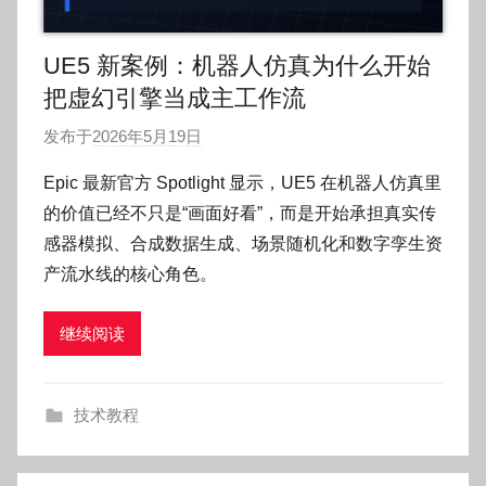
UE5 新案例：机器人仿真为什么开始
把虚幻引擎当成主工作流
发布于
2026年5月19日
作
者
Epic 最新官方 Spotlight 显示，UE5 在机器人仿真里
:
的价值已经不只是“画面好看”，而是开始承担真实传
O
感器模拟、合成数据生成、场景随机化和数字孪生资
k
产流水线的核心角色。
g
o
继续阅读
g
o
g
技术教程
o