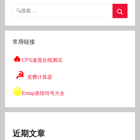
搜
索：
搜
索
常用链接
🔥
CPS速度在线测试
☭
党费计算器
😀
Emoji表情符号大全
近期文章